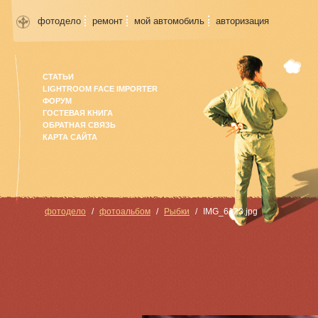
фотодело
ремонт
мой автомобиль
авторизация
СТАТЬИ
LIGHTROOM FACE IMPORTER
ФОРУМ
ГОСТЕВАЯ КНИГА
ОБРАТНАЯ СВЯЗЬ
КАРТА САЙТА
фотодело
фотоальбом
Рыбки
IMG_6123.jpg