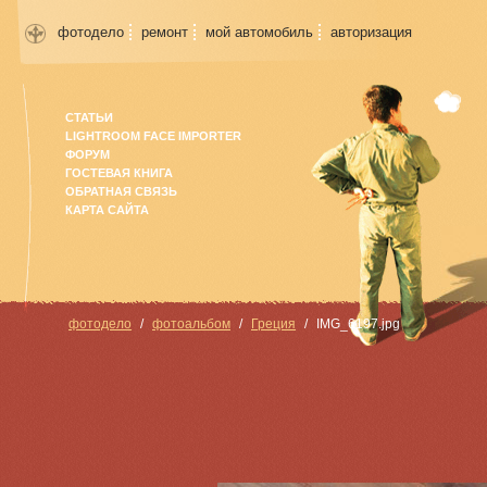
фотодело
ремонт
мой автомобиль
авторизация
СТАТЬИ
LIGHTROOM FACE IMPORTER
ФОРУМ
ГОСТЕВАЯ КНИГА
ОБРАТНАЯ СВЯЗЬ
КАРТА САЙТА
фотодело
фотоальбом
Греция
IMG_6197.jpg