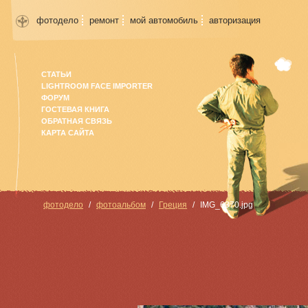
фотодело
ремонт
мой автомобиль
авторизация
СТАТЬИ
LIGHTROOM FACE IMPORTER
ФОРУМ
ГОСТЕВАЯ КНИГА
ОБРАТНАЯ СВЯЗЬ
КАРТА САЙТА
фотодело
фотоальбом
Греция
IMG_6370.jpg