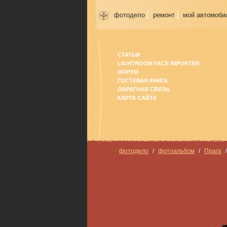
фотодело
ремонт
мой автомоби
СТАТЬИ
LIGHTROOM FACE IMPORTER
ФОРУМ
ГОСТЕВАЯ КНИГА
ОБРАТНАЯ СВЯЗЬ
КАРТА САЙТА
фотодело
фотоальбом
Прага