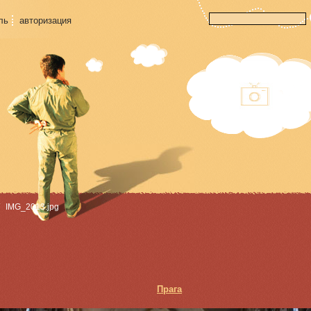
ль
авторизация
IMG_2013.jpg
Прага