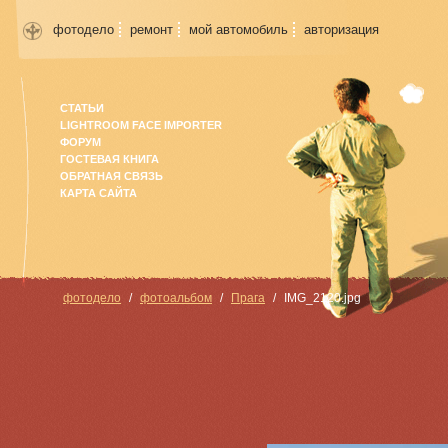
фотодело
ремонт
мой автомобиль
авторизация
СТАТЬИ
LIGHTROOM FACE IMPORTER
ФОРУМ
ГОСТЕВАЯ КНИГА
ОБРАТНАЯ СВЯЗЬ
КАРТА САЙТА
фотодело
фотоальбом
Прага
IMG_2120.jpg