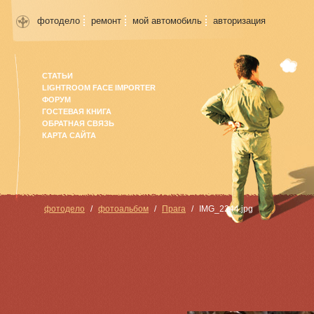
фотодело
ремонт
мой автомобиль
авторизация
СТАТЬИ
LIGHTROOM FACE IMPORTER
ФОРУМ
ГОСТЕВАЯ КНИГА
ОБРАТНАЯ СВЯЗЬ
КАРТА САЙТА
фотодело
фотоальбом
Прага
IMG_2244.jpg