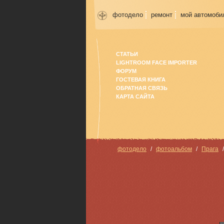
фотодело
ремонт
мой автомоби
СТАТЬИ
LIGHTROOM FACE IMPORTER
ФОРУМ
ГОСТЕВАЯ КНИГА
ОБРАТНАЯ СВЯЗЬ
КАРТА САЙТА
фотодело
фотоальбом
Прага