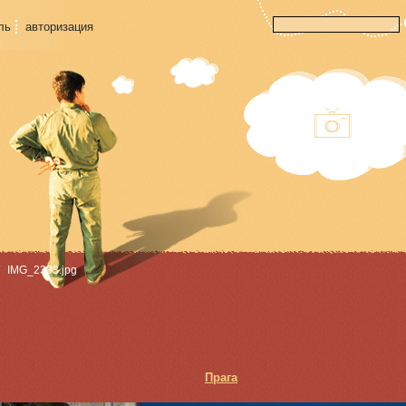
ль
авторизация
IMG_2333.jpg
Прага