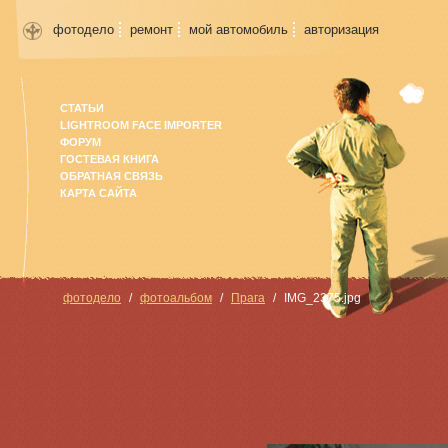
фотодело
ремонт
мой автомобиль
авторизация
СТАТЬИ
LIGHTROOM FACE IMPORTER
ФОРУМ
ГОСТЕВАЯ КНИГА
ОБРАТНАЯ СВЯЗЬ
КАРТА САЙТА
фотодело
фотоальбом
Прага
IMG_2375.jpg