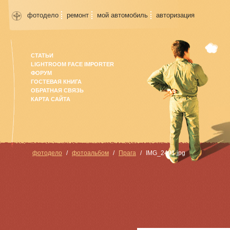
фотодело
ремонт
мой автомобиль
авторизация
СТАТЬИ
LIGHTROOM FACE IMPORTER
ФОРУМ
ГОСТЕВАЯ КНИГА
ОБРАТНАЯ СВЯЗЬ
КАРТА САЙТА
фотодело
фотоальбом
Прага
IMG_2491.jpg