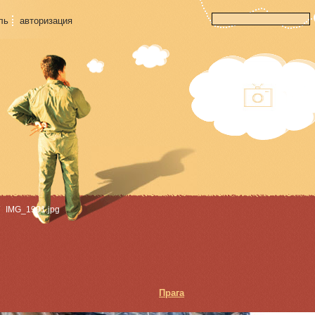
ль
авторизация
IMG_1901.jpg
Прага