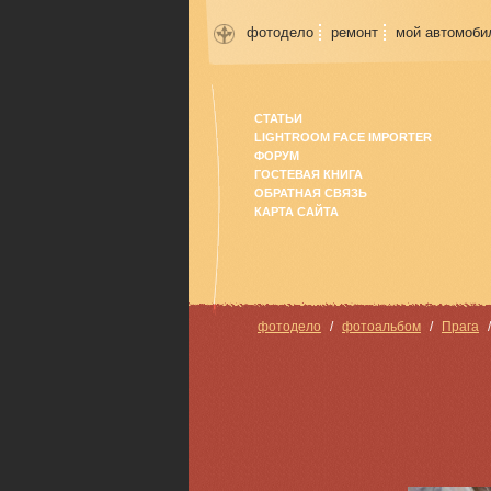
фотодело
ремонт
мой автомоби
СТАТЬИ
LIGHTROOM FACE IMPORTER
ФОРУМ
ГОСТЕВАЯ КНИГА
ОБРАТНАЯ СВЯЗЬ
КАРТА САЙТА
фотодело
фотоальбом
Прага