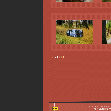
1
| 2 |
3
|
4
Перепечатка матер
при условии у