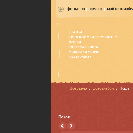
фотодело
ремонт
мой автомоби
СТАТЬИ
LIGHTROOM FACE IMPORTER
ФОРУМ
ГОСТЕВАЯ КНИГА
ОБРАТНАЯ СВЯЗЬ
КАРТА САЙТА
фотодело
фотоальбом
Псков
Псков