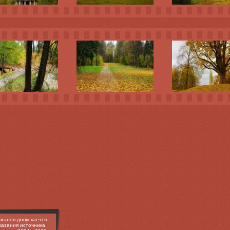
иалов допускается
казания источника.