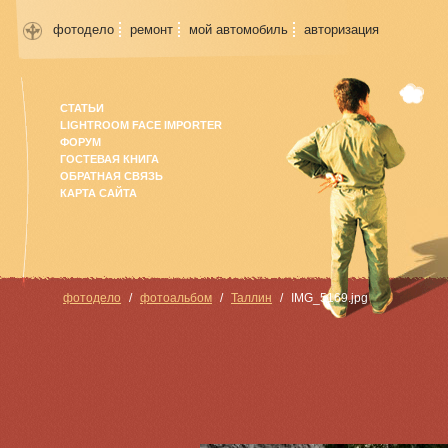
фотодело
ремонт
мой автомобиль
авторизация
СТАТЬИ
LIGHTROOM FACE IMPORTER
ФОРУМ
ГОСТЕВАЯ КНИГА
ОБРАТНАЯ СВЯЗЬ
КАРТА САЙТА
фотодело
фотоальбом
Таллин
IMG_5169.jpg