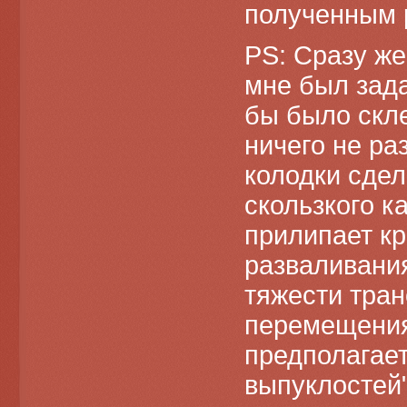
полученным 
PS: Сразу же
мне был зада
бы было скле
ничего не ра
колодки сдел
скользкого к
прилипает кр
разваливания
тяжести тран
перемещения
предполагает
выпуклостей"