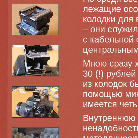
лежащие осо
колодки для 
– они служи
с кабельной 
центральным
Мною сразу 
30 (!) рублей
из колодок б
помощью микр
имеется четы
Внутреннюю ч
ненадобность