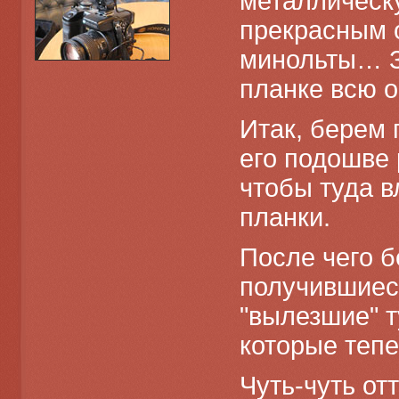
металлическу
прекрасным 
минольты… Зн
планке всю 
Итак, берем 
его подошве 
чтобы туда в
планки.
После чего б
получившиеся
"вылезшие" т
которые тепе
Чуть-чуть от