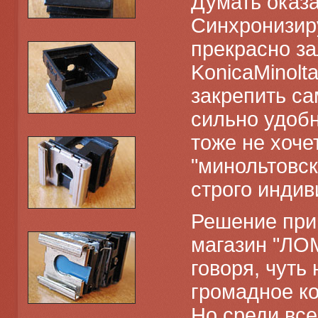
Думать оказа
Синхронизир
прекрасно за
KonicaMinolt
закрепить са
сильно удобн
тоже не хоче
"минольтовск
строго инди
Решение при
магазин "ЛО
говоря, чуть
громадное ко
Но среди все