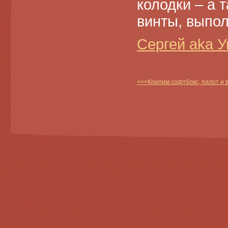
колодки – а 
винты, выпо
Сергей aka У
<<<Крепим софтбокс, пилот и 