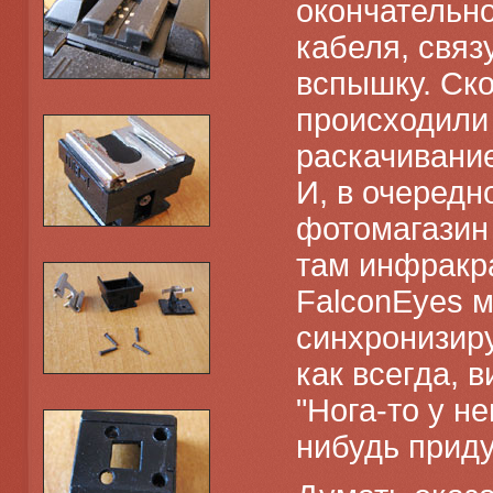
окончательно
кабеля, свя
вспышку. Ско
происходили
раскачивание
И, в очередн
фотомагазин 
там инфракр
FalconEyes м
синхронизир
как всегда, 
"Нога-то у н
нибудь прид