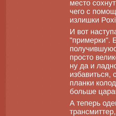
место сохнут
чего с помо
излишки Poxi
И вот насту
"примерки". 
получившуюс
просто вели
ну да и ладн
избавиться, 
планки колод
больше цара
А теперь од
трансмиттер