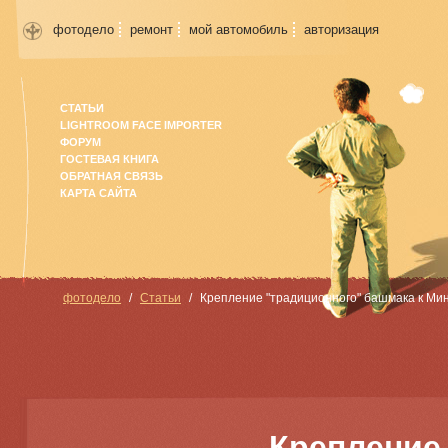
фотодело
ремонт
мой автомобиль
авторизация
СТАТЬИ
LIGHTROOM FACE IMPORTER
ФОРУМ
ГОСТЕВАЯ КНИГА
ОБРАТНАЯ СВЯЗЬ
КАРТА САЙТА
фотодело
Статьи
Крепление "традиционного" башмака к Мин
Крепление