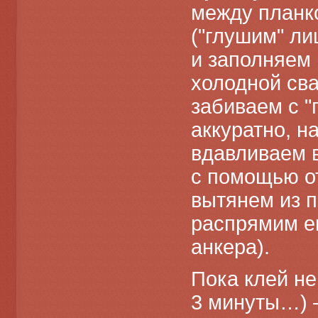
между планко
("глушим" ли
и заполняем 
холодной сва
забиваем с "г
аккуратно, 
вдавливаем в
с помощью о
вытянем из 
распрямим ег
анкера).
Пока клей не
3 минуты…) –