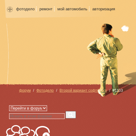
фотодело
ремонт
мой автомобиль
авторизация
форум
Фотодело
Второй вариант софтбокса
#1103