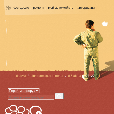
фотодело
ремонт
мой автомобиль
авторизация
форум
Lightroom face importer
0.5 alpha
#1127