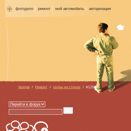
фотодело
ремонт
мой автомобиль
авторизация
форум
Ремонт
узоры на стенах
#1206