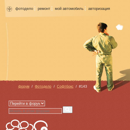
фотодело
ремонт
мой автомобиль
авторизация
форум
Фотодело
Софтбокс
#143