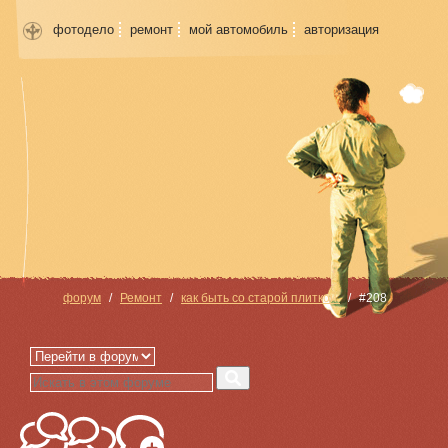
фотодело
ремонт
мой автомобиль
авторизация
форум
Ремонт
как быть со старой плиткой.
#208