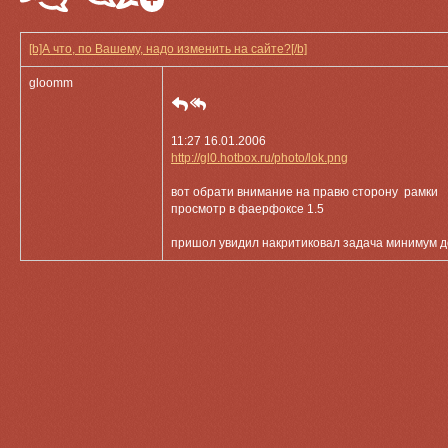
[b]А что, по Вашему, надо изменить на сайте?[/b]
gloomm
11:27 16.01.2006
http://gl0.hotbox.ru/photo/lok.png
вот обрати внимание на правю сторону рамки
просмотр в фаерфоксе 1.5
пришол увидил накритиковал задача минимум д