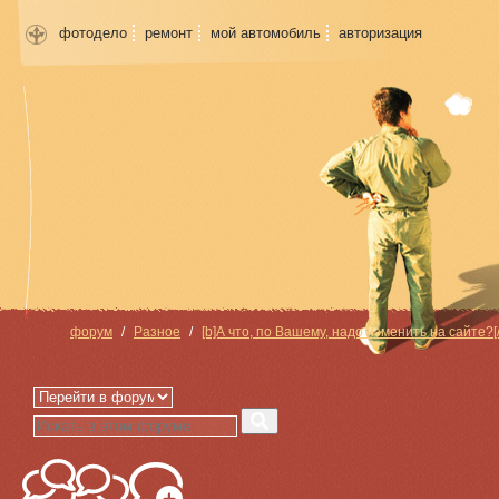
фотодело
ремонт
мой автомобиль
авторизация
форум
Разное
[b]А что, по Вашему, надо изменить на сайте?[/