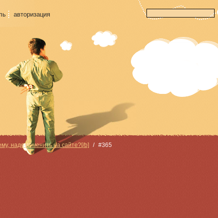
ль
авторизация
ему, надо изменить на сайте?[/b]
#365