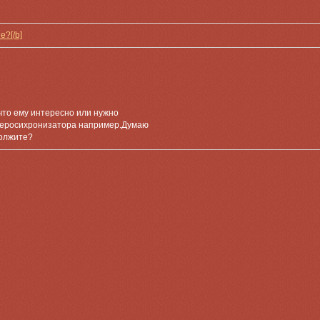
е?[/b]
что ему интересно или нужно
веросихронизатора например.Думаю
должите?