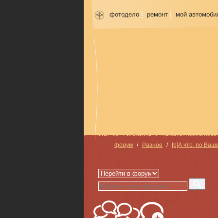
фотодело
ремонт
мой автомоби
форум
Разное
[b]А что, по Ваш