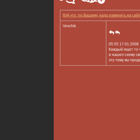
[b]А что, по Вашему, надо изменить на сайт
Vovchik
05:55 17.01.2006
Каждый ищет то 
я нашел схему с
эту тему вы про