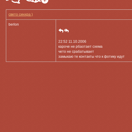
свето синхра )
berlon
22:52 11.10.2006
кароче не рбаотает схема
чето не срабатывает
замыкаю те контакты что к фотику идут