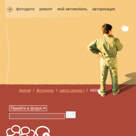
фотодело
ремонт
мой автомобиль
авторизация
форум
Фотодело
свето синхра )
#659