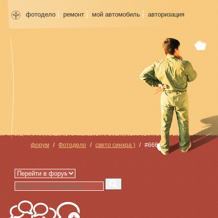
фотодело
ремонт
мой автомобиль
авторизация
форум
Фотодело
свето синхра )
#666