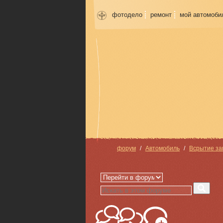
фотодело
ремонт
мой автомоби
форум
Автомобиль
Всрытие за