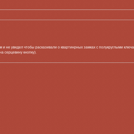
ам и не увидел чтобы расказивали о квартинрных замках с полукруглыми клю
а серцевину кнопку).