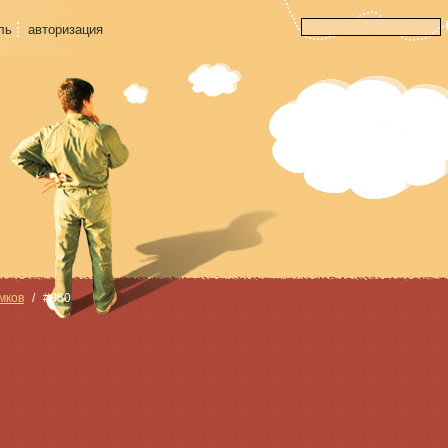
ль
авторизация
мков
#850