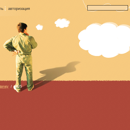
ль
авторизация
вичку
#925