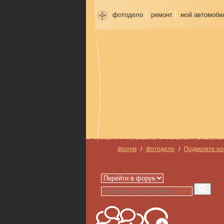
фотодело
ремонт
мой автомоби
форум
Фотодело
Подмогите но