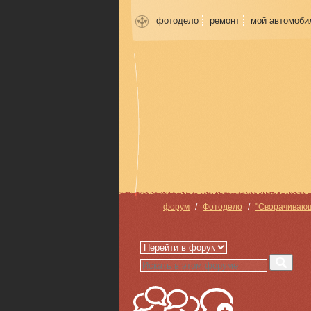
фотодело
ремонт
мой автомоби
форум
Фотодело
"Сворачивающ