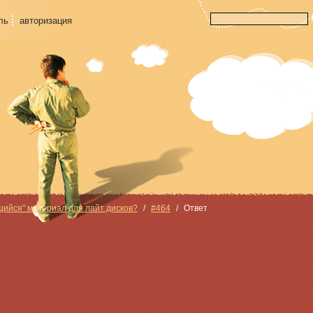
ль
авторизация
ийся" материал для лайт дисков?
#464
Ответ