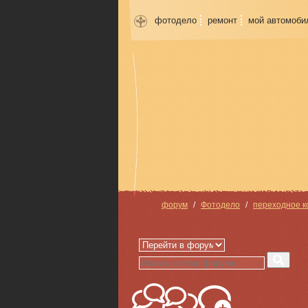
фотодело
ремонт
мой автомоби
форум
Фотодело
переходное к