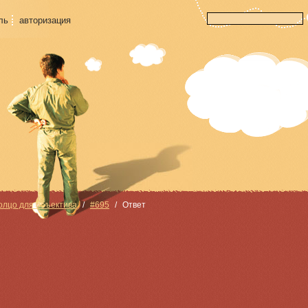
ль
авторизация
олцо для объектива
#695
Ответ