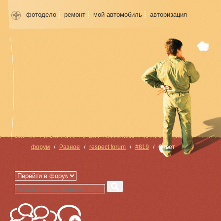
фотодело
ремонт
мой автомобиль
авторизация
форум
Разное
respect forum
#819
Ответ