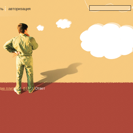
ль
авторизация
дке плитки
#47
Ответ