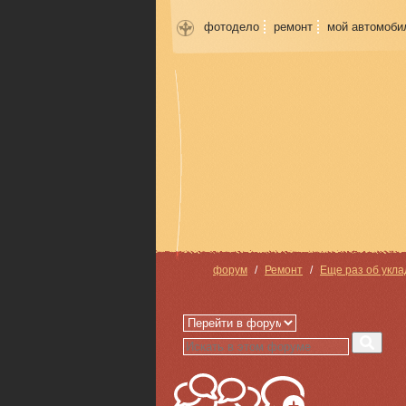
фотодело
ремонт
мой автомоби
форум
Ремонт
Еще раз об укла