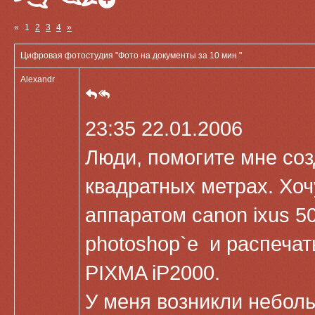
«
1
2
3
4
»
Цифровая фотостудия "Фото на документы за 10 мин."
Alexandr
23:35 22.01.2006
Люди, помогите мне со
квадратных метрах. Хо
аппаратом canon ixus 5
photoshop`е и распечат
PIXMA iP2000.
У меня возникли небол