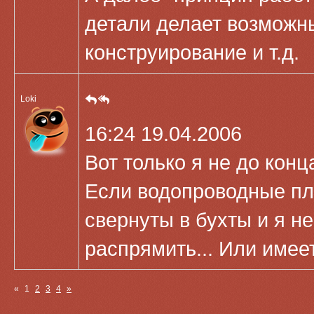
детали делает возможн
конструирование и т.д.
Loki
16:24 19.04.2006
Вот только я не до конц
Если водопроводные пл
свернуты в бухты и я н
распрямить... Или имее
«
1
2
3
4
»