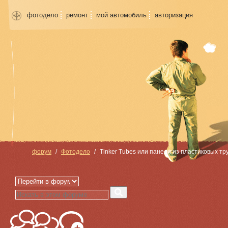
фотодело
ремонт
мой автомобиль
авторизация
форум
Фотодело
Tinker Tubes или панели из пластиковых тру