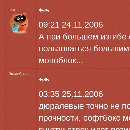
Loki
09:21 24.11.2006
А при большем изгибе 
пользоваться большим
моноблок...
DreamCatcher
03:35 25.11.2006
дюралевые точно не п
прочности, софтбокс м
внутри стоек идет рез