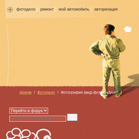
фотодело
ремонт
мой автомобиль
авторизация
форум
Фотодело
Фотография (вид) фотостудии