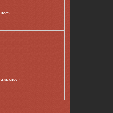
зывает)
оскальзывает)