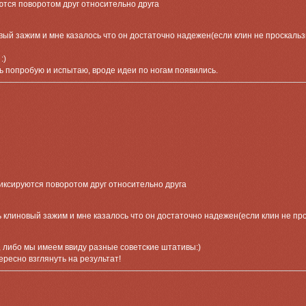
тся поворотом друг относительно друга
вый зажим и мне казалось что он достаточно надежен(если клин не проскаль
:)
ь попробую и испытаю, вроде идеи по ногам появились.
иксируются поворотом друг относительно друга
ь клиновый зажим и мне казалось что он достаточно надежен(если клин не пр
, либо мы имеем ввиду разные советские штативы:)
ересно взглянуть на результат!