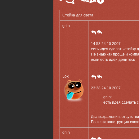
Стойка для света
griin
14:53 24.10.2007
есть идея сделать стойку 
Не знаю как проще и компа
если есть идеи делитесь
Loki
23:38 24.10.2007
griin:
есть идея сделать с
Два возражения: отсутств
Если эта конструкция слож
griin