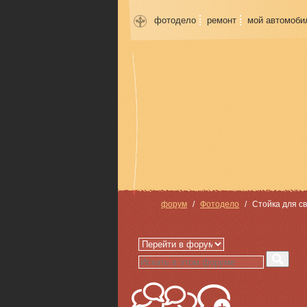
фотодело
ремонт
мой автомоби
форум
Фотодело
Стойка для с