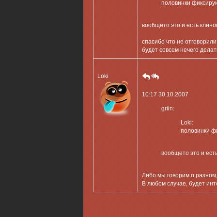
половинки фиксирую
вообщето это и есть клино
спасибо что не отговорили 
будет совсем нечего делат
Loki
10:17 30.10.2007
griin:
Loki:
половинки ф
вообщето это и ест
Либо мы говорим о разном
В любом случае, будет инт