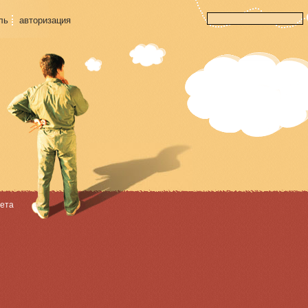
ль
авторизация
вета