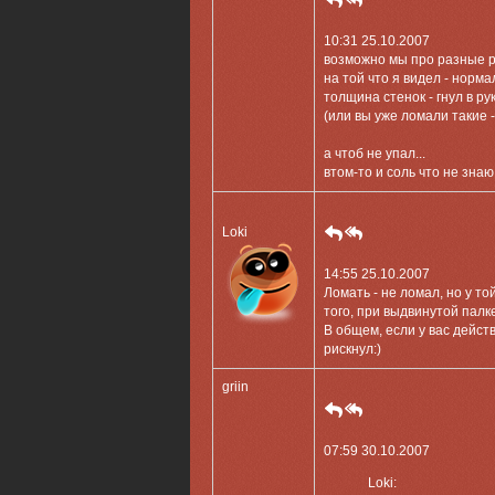
10:31 25.10.2007
возможно мы про разные р
на той что я видел - норм
толщина стенок - гнул в р
(или вы уже ломали такие 
а чтоб не упал...
втом-то и соль что не зна
Loki
14:55 25.10.2007
Ломать - не ломал, но у т
того, при выдвинутой палк
В общем, если у вас дейст
рискнул:)
griin
07:59 30.10.2007
Loki: