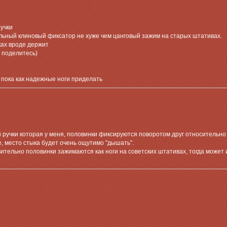
учки
альный клиновый фиксатор не хуже чем цанговый зажим на старых штативах.
уках вроде держит
- поделитесь)
ю пока как надежные ноги приделать
ой ручки которая у меня, половинки фиксируются поворотом друг относительно 
е, место стыка будет очень ощутимо "дышать".
вительно половинки зажимаются как ноги на советских штативах, тогда может 