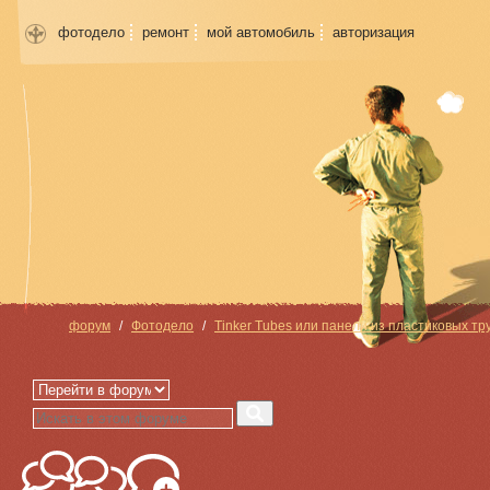
фотодело
ремонт
мой автомобиль
авторизация
форум
Фотодело
Tinker Tubes или панели из пластиковых тру