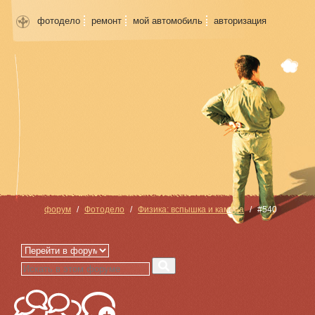
фотодело
ремонт
мой автомобиль
авторизация
форум
Фотодело
Физика: вспышка и камера
#540