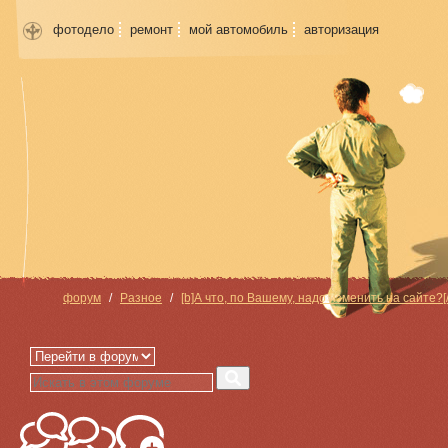
фотодело
ремонт
мой автомобиль
авторизация
форум
Разное
[b]А что, по Вашему, надо изменить на сайте?[/