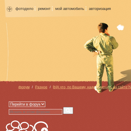
фотодело
ремонт
мой автомобиль
авторизация
форум
Разное
[b]А что, по Вашему, надо изменить на сайте?[/