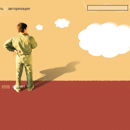
ль
авторизация
#498
Ответ