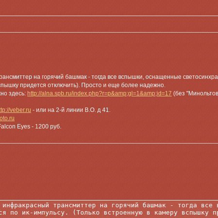
ансмиттер на горячий башмак - тогда все вспышки, оснащенные светосинхрами
вспышку придется отключить). Просто и еще более надежно.
жно здесь:
http://alna.spb.ru/index.php?r=p&amp;gl=1&amp;id=17
(без "Минольтов
ttp://veber.ru
- или на 2-й линии В.О. д 41.
foto.ru
alcon Eyes - 1200 руб.