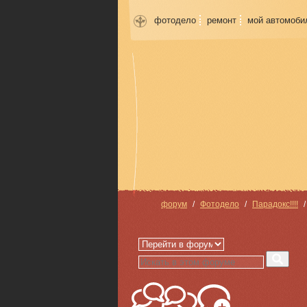
фотодело
ремонт
мой автомоби
форум
Фотодело
Парадокс!!!!