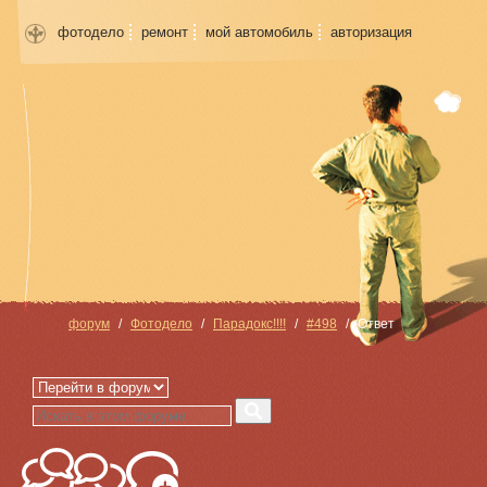
фотодело
ремонт
мой автомобиль
авторизация
форум
Фотодело
Парадокс!!!!
#498
Ответ