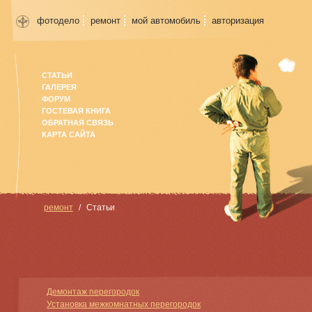
фотодело
ремонт
мой автомобиль
авторизация
СТАТЬИ
ГАЛЕРЕЯ
ФОРУМ
ГОСТЕВАЯ КНИГА
ОБРАТНАЯ СВЯЗЬ
КАРТА САЙТА
ремонт
Статьи
Демонтаж перегородок
Установка межкомнатных перегородок